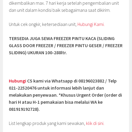
dikembalikan max. 7 hari kerja setelah pengembalian unit
dan unit dalam kondisi baik sebagaimana saat dikirim.
Untuk cek ongkir, ketersediaan unit,
Hubungi Kami.
TERSEDIA JUGA SEWA FREEZER PINTU KACA (SLIDING
GLASS DOOR FREEZER / FREEZER PINTU GESER / FREEZER
SLIDING
) UKURAN 100-288ltr.
Hubungi
CS kami via Whatsapp di 08196023882 / Telp
021-22520476 untuk informasi lebih lanjut dan
melakukan penyewaan. *Khusus Urgent Order (order di
hari H atau H-1 pemakaian bisa melalui WA ke
081919192728).
List lengkap produk yang kami sewakan,
klik di sini.