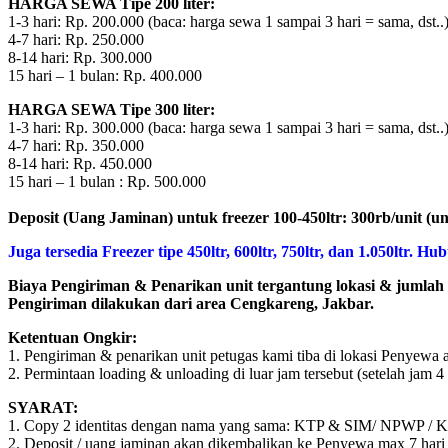
HARGA SEWA Tipe 200 liter:
1-3 hari: Rp. 200.000 (baca: harga sewa 1 sampai 3 hari = sama, dst..
4-7 hari: Rp. 250.000
8-14 hari: Rp. 300.000
15 hari – 1 bulan: Rp. 400.000
HARGA SEWA Tipe 300 liter:
1-3 hari: Rp. 300.000 (baca: harga sewa 1 sampai 3 hari = sama, dst..
4-7 hari: Rp. 350.000
8-14 hari: Rp. 450.000
15 hari – 1 bulan : Rp. 500.000
Deposit (Uang Jaminan) untuk freezer 100-450ltr: 300rb/unit (
Juga tersedia Freezer tipe 450ltr, 600ltr, 750ltr, dan 1.050ltr. 
Biaya Pengiriman & Penarikan unit tergantung lokasi & jumlah 
Pengiriman dilakukan dari area Cengkareng, Jakbar.
Ketentuan Ongkir:
1. Pengiriman & penarikan unit petugas kami tiba di lokasi Penyewa a
2. Permintaan loading & unloading di luar jam tersebut (setelah jam 4 
SYARAT:
1. Copy 2 identitas dengan nama yang sama: KTP & SIM/ NPWP / 
2. Deposit / uang jaminan akan dikembalikan ke Penyewa max 7 hari 