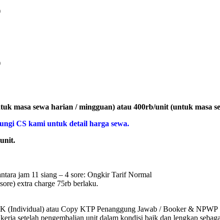
)
)
untuk masa sewa harian / mingguan) atau 400rb/unit (untuk masa 
Hubungi CS kami untuk detail harga sewa.
unit.
ntara jam 11 siang – 4 sore: Ongkir Tarif Normal
sore) extra charge 75rb berlaku.
KK (Individual) atau Copy KTP Penanggung Jawab / Booker & NPWP 
kerja setelah pengembalian unit dalam kondisi baik dan lengkap sebaga