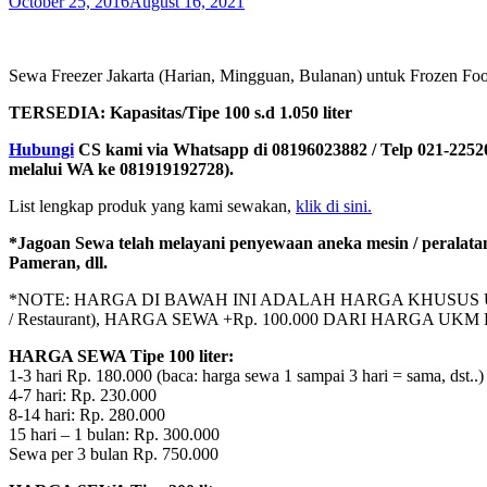
October 25, 2016
August 16, 2021
Sewa Freezer Jakarta (Harian, Mingguan, Bulanan) untuk Frozen Fo
TERSEDIA: Kapasitas/Tipe 100 s.d 1.050 liter
Hubungi
CS kami via Whatsapp di 08196023882 / Telp 021-22520
melalui WA ke 081919192728).
List lengkap produk yang kami sewakan,
klik di sini.
*Jagoan Sewa telah melayani penyewaan aneka mesin / peralata
Pameran, dll.
*NOTE: HARGA DI BAWAH INI ADALAH HARGA KHUSUS UNTUK I
/ Restaurant), HARGA SEWA +Rp. 100.000 DARI HARGA UKM DI BA
HARGA SEWA Tipe 100 liter:
1-3 hari Rp. 180.000 (baca: harga sewa 1 sampai 3 hari = sama, dst..)
4-7 hari: Rp. 230.000
8-14 hari: Rp. 280.000
15 hari – 1 bulan: Rp. 300.000
Sewa per 3 bulan Rp. 750.000