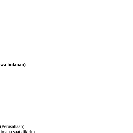
sewa bulanan)
(Perusahaan)
imana saat dikirim