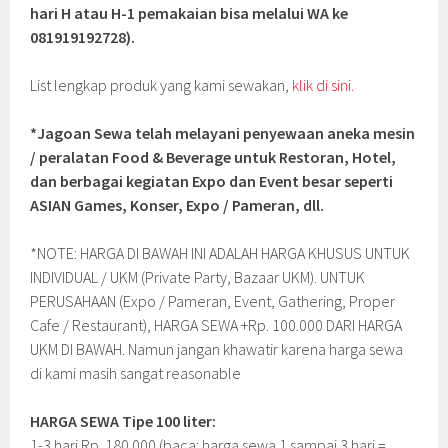
hari H atau H-1 pemakaian bisa melalui WA ke
081919192728).
List lengkap produk yang kami sewakan,
klik di sini.
*Jagoan Sewa telah melayani penyewaan aneka mesin
/ peralatan Food & Beverage untuk Restoran, Hotel,
dan berbagai kegiatan Expo dan Event besar seperti
ASIAN Games, Konser, Expo / Pameran, dll.
*NOTE: HARGA DI BAWAH INI ADALAH HARGA KHUSUS UNTUK
INDIVIDUAL / UKM (Private Party, Bazaar UKM). UNTUK
PERUSAHAAN (Expo / Pameran, Event, Gathering, Proper
Cafe / Restaurant), HARGA SEWA +Rp. 100.000 DARI HARGA
UKM DI BAWAH. Namun jangan khawatir karena harga sewa
di kami masih sangat reasonable
HARGA SEWA Tipe 100 liter:
1-3 hari Rp. 180.000 (baca: harga sewa 1 sampai 3 hari =