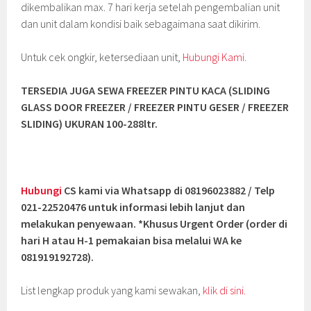
dikembalikan max. 7 hari kerja setelah pengembalian unit
dan unit dalam kondisi baik sebagaimana saat dikirim.
Untuk cek ongkir, ketersediaan unit,
Hubungi Kami.
TERSEDIA JUGA SEWA FREEZER PINTU KACA (SLIDING
GLASS DOOR FREEZER / FREEZER PINTU GESER / FREEZER
SLIDING
) UKURAN 100-288ltr.
Hubungi
CS kami via Whatsapp di 08196023882 / Telp
021-22520476 untuk informasi lebih lanjut dan
melakukan penyewaan. *Khusus Urgent Order (order di
hari H atau H-1 pemakaian bisa melalui WA ke
081919192728).
List lengkap produk yang kami sewakan,
klik di sini.