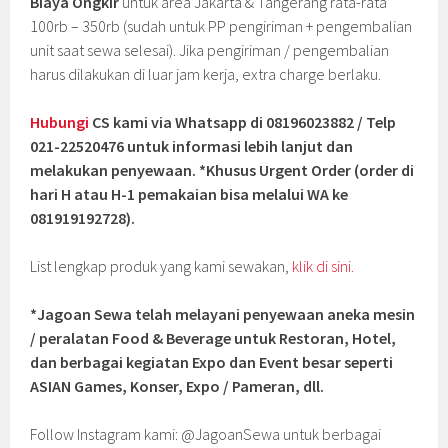
Biaya Ongkir
untuk area Jakarta & Tangerang rata-rata
100rb – 350rb (sudah untuk PP pengiriman + pengembalian
unit saat sewa selesai). Jika pengiriman / pengembalian
harus dilakukan di luar jam kerja, extra charge berlaku.
Hubungi
CS kami via Whatsapp di 08196023882 / Telp
021-22520476 untuk informasi lebih lanjut dan
melakukan penyewaan. *Khusus Urgent Order (order di
hari H atau H-1 pemakaian bisa melalui WA ke
081919192728).
List lengkap produk yang kami sewakan,
klik di sini.
*Jagoan Sewa telah melayani penyewaan aneka mesin
/ peralatan Food & Beverage untuk Restoran, Hotel,
dan berbagai kegiatan Expo dan Event besar seperti
ASIAN Games, Konser, Expo / Pameran, dll.
Follow Instagram kami: @JagoanSewa untuk berbagai