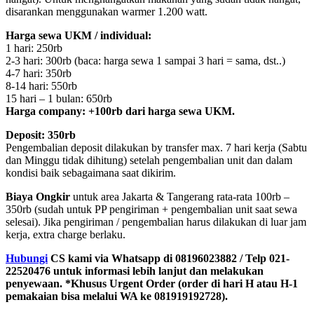
disarankan menggunakan warmer 1.200 watt.
Harga sewa UKM / individual:
1 hari: 250rb
2-3 hari: 300rb (baca: harga sewa 1 sampai 3 hari = sama, dst..)
4-7 hari: 350rb
8-14 hari: 550rb
15 hari – 1 bulan: 650rb
Harga company: +100rb dari harga sewa UKM.
Deposit: 350rb
Pengembalian deposit dilakukan by transfer max. 7 hari kerja (Sabtu
dan Minggu tidak dihitung) setelah pengembalian unit dan dalam
kondisi baik sebagaimana saat dikirim.
Biaya Ongkir
untuk area Jakarta & Tangerang rata-rata 100rb –
350rb (sudah untuk PP pengiriman + pengembalian unit saat sewa
selesai). Jika pengiriman / pengembalian harus dilakukan di luar jam
kerja, extra charge berlaku.
Hubungi
CS kami via Whatsapp di 08196023882 / Telp 021-
22520476 untuk informasi lebih lanjut dan melakukan
penyewaan. *Khusus Urgent Order (order di hari H atau H-1
pemakaian bisa melalui WA ke 081919192728).