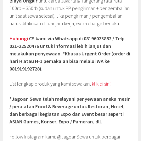
Biaya Ongkir
untuk area Jakarta & Tangerang rata-rata
100rb – 350rb (sudah untuk PP pengiriman + pengembalian
unit saat sewa selesai). Jika pengiriman / pengembalian
harus dilakukan di luar jam kerja, extra charge berlaku.
Hubungi
CS kami via Whatsapp di 08196023882 / Telp
021-22520476 untuk informasi lebih lanjut dan
melakukan penyewaan. *Khusus Urgent Order (order di
hari H atau H-1 pemakaian bisa melalui WA ke
081919192728).
List lengkap produk yang kami sewakan,
klik di sini.
*Jagoan Sewa telah melayani penyewaan aneka mesin
/ peralatan Food & Beverage untuk Restoran, Hotel,
dan berbagai kegiatan Expo dan Event besar seperti
ASIAN Games, Konser, Expo / Pameran, dll.
Follow Instagram kami: @JagoanSewa untuk berbagai