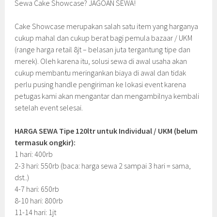
Sewa Cake Showcase? JAGOAN SEWA!
Cake Showcase merupakan salah satu item yang harganya
cukup mahal dan cukup berat bagi pemula bazaar / UKM
(range harga retail 8jt – belasan juta tergantung tipe dan
merek). Oleh karena itu, solusi sewa di awal usaha akan
cukup membantu meringankan biaya di awal dan tidak
perlu pusing handle pengiriman ke lokasi event karena
petugas kami akan mengantar dan mengambilnya kembali
setelah event selesai.
HARGA SEWA Tipe 120ltr untuk Individual / UKM (belum
termasuk ongkir):
1 hari: 400rb
2-3 hari: 550rb (baca: harga sewa 2 sampai 3 hari = sama,
dst..)
4-7 hari: 650rb
8-10 hari: 800rb
11-14 hari: 1jt