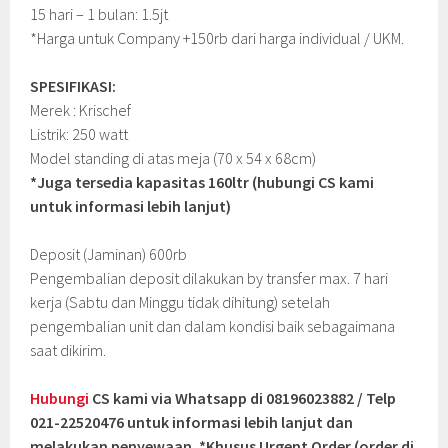
15 hari – 1 bulan: 1.5jt
*Harga untuk Company +150rb dari harga individual / UKM.
SPESIFIKASI:
Merek : Krischef
Listrik: 250 watt
Model standing di atas meja (70 x 54 x 68cm)
*Juga tersedia kapasitas 160ltr (hubungi CS kami
untuk informasi lebih lanjut)
Deposit (Jaminan) 600rb
Pengembalian deposit dilakukan by transfer max. 7 hari
kerja (Sabtu dan Minggu tidak dihitung) setelah
pengembalian unit dan dalam kondisi baik sebagaimana
saat dikirim.
Hubungi
CS kami via Whatsapp di 08196023882 / Telp
021-22520476 untuk informasi lebih lanjut dan
melakukan penyewaan. *Khusus Urgent Order (order di