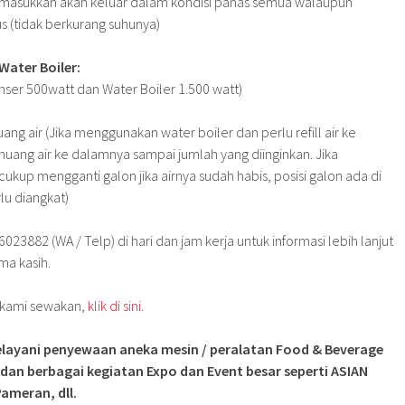
 dimasukkan akan keluar dalam kondisi panas semua walaupun
s (tidak berkurang suhunya)
Water Boiler:
spenser 500watt dan Water Boiler 1.500 watt)
ang air (Jika menggunakan water boiler dan perlu refill air ke
uang air ke dalamnya sampai jumlah yang diinginkan. Jika
kup mengganti galon jika airnya sudah habis, posisi galon ada di
lu diangkat)
23882 (WA / Telp) di hari dan jam kerja untuk informasi lebih lanjut
ma kasih.
g kami sewakan,
klik di sini.
layani penyewaan aneka mesin / peralatan Food & Beverage
 dan berbagai kegiatan Expo dan Event besar seperti ASIAN
ameran, dll.