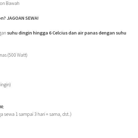
lon? JAGOAN SEWA!
ngan
suhu dingin hingga 6 Celcius dan air panas dengan suhu
Panas (500 Watt)
ingin)
M:
ga sewa 1 sampai 3 hari = sama, dst..)