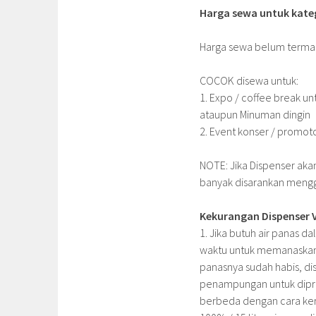
Harga sewa untuk kateg
Harga sewa belum termasu
COCOK disewa untuk:
1. Expo / coffee break u
ataupun Minuman dingin
2. Event konser / promoto
NOTE: Jika Dispenser ak
banyak disarankan mengg
Kekurangan Dispenser V
1. Jika butuh air panas 
waktu untuk memanaskan a
panasnya sudah habis, di
penampungan untuk dipr
berbeda dengan cara kerja