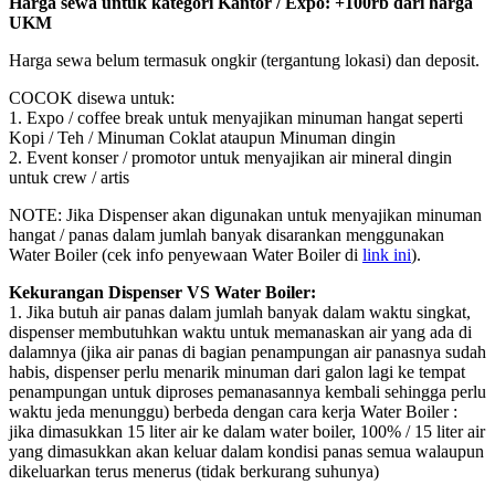
Harga sewa untuk kategori Kantor / Expo: +100rb dari harga
UKM
Harga sewa belum termasuk ongkir (tergantung lokasi) dan deposit.
COCOK disewa untuk:
1. Expo / coffee break untuk menyajikan minuman hangat seperti
Kopi / Teh / Minuman Coklat ataupun Minuman dingin
2. Event konser / promotor untuk menyajikan air mineral dingin
untuk crew / artis
NOTE: Jika Dispenser akan digunakan untuk menyajikan minuman
hangat / panas dalam jumlah banyak disarankan menggunakan
Water Boiler (cek info penyewaan Water Boiler di
link ini
).
Kekurangan Dispenser VS Water Boiler:
1. Jika butuh air panas dalam jumlah banyak dalam waktu singkat,
dispenser membutuhkan waktu untuk memanaskan air yang ada di
dalamnya (jika air panas di bagian penampungan air panasnya sudah
habis, dispenser perlu menarik minuman dari galon lagi ke tempat
penampungan untuk diproses pemanasannya kembali sehingga perlu
waktu jeda menunggu) berbeda dengan cara kerja Water Boiler :
jika dimasukkan 15 liter air ke dalam water boiler, 100% / 15 liter air
yang dimasukkan akan keluar dalam kondisi panas semua walaupun
dikeluarkan terus menerus (tidak berkurang suhunya)