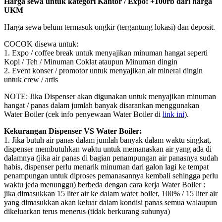
Harga sewa untuk kategori Kantor / Expo: +100rb dari harga
UKM
Harga sewa belum termasuk ongkir (tergantung lokasi) dan deposit.
COCOK disewa untuk:
1. Expo / coffee break untuk menyajikan minuman hangat seperti
Kopi / Teh / Minuman Coklat ataupun Minuman dingin
2. Event konser / promotor untuk menyajikan air mineral dingin
untuk crew / artis
NOTE: Jika Dispenser akan digunakan untuk menyajikan minuman
hangat / panas dalam jumlah banyak disarankan menggunakan
Water Boiler (cek info penyewaan Water Boiler di
link ini
).
Kekurangan Dispenser VS Water Boiler:
1. Jika butuh air panas dalam jumlah banyak dalam waktu singkat,
dispenser membutuhkan waktu untuk memanaskan air yang ada di
dalamnya (jika air panas di bagian penampungan air panasnya sudah
habis, dispenser perlu menarik minuman dari galon lagi ke tempat
penampungan untuk diproses pemanasannya kembali sehingga perlu
waktu jeda menunggu) berbeda dengan cara kerja Water Boiler :
jika dimasukkan 15 liter air ke dalam water boiler, 100% / 15 liter air
yang dimasukkan akan keluar dalam kondisi panas semua walaupun
dikeluarkan terus menerus (tidak berkurang suhunya)