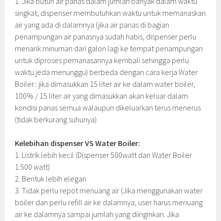
1. Jika butuh air panas dalam jumlah banyak dalam waktu
singkat, dispenser membutuhkan waktu untuk memanaskan
air yang ada di dalamnya (jika air panas di bagian
penampungan air panasnya sudah habis, dispenser perlu
menarik minuman dari galon lagi ke tempat penampungan
untuk diproses pemanasannya kembali sehingga perlu
waktu jeda menunggu) berbeda dengan cara kerja Water
Boiler : jika dimasukkan 15 liter air ke dalam water boiler,
100% / 15 liter air yang dimasukkan akan keluar dalam
kondisi panas semua walaupun dikeluarkan terus menerus
(tidak berkurang suhunya)
Kelebihan dispenser VS Water Boiler:
1. Listrik lebih kecil (Dispenser 500watt dan Water Boiler
1.500 watt)
2. Bentuk lebih elegan
3. Tidak perlu repot menuang air (Jika menggunakan water
boiler dan perlu refill air ke dalamnya, user harus menuang
air ke dalamnya sampai jumlah yang diinginkan. Jika