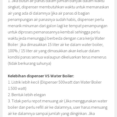
1. Jika butuh air panas dalam jumlah banyak dalam waktu
singkat, dispenser membutuhkan waktu untuk memanaskan
air yang ada di dalamnya (jika air panas di bagian
penampungan air panasnya sudah habis, dispenser perlu
menarik minuman dari galon lagi ke tempat penampungan
untuk diproses pemanasannya kembali sehingga perlu
waktu jeda menunggu) berbeda dengan cara kerja Water
Boiler : jika dimasukkan 15 liter air ke dalam water boiler,
100% / 15 liter air yang dimasukkan akan keluar dalam
kondisi panas semua walaupun dikeluarkan terus menerus
(tidak berkurang suhunya)
Kelebihan dispenser VS Water Boiler:
1. Listrik lebih kecil (Dispenser 500watt dan Water Boiler
1.500 watt)
2. Bentuk lebih elegan
3. Tidak perlu repot menuang air (Jika menggunakan water
boiler dan perlu refill air ke dalamnya, user harus menuang
air ke dalamnya sampai jumlah yang diinginkan. Jika