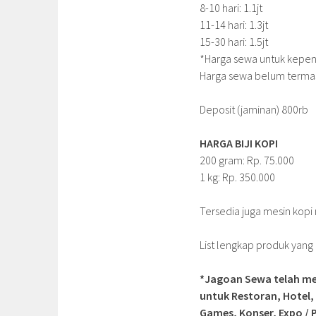
8-10 hari: 1.1jt
11-14 hari: 1.3jt
15-30 hari: 1.5jt
*Harga sewa untuk kepent
Harga sewa belum terma
Deposit (jaminan) 800rb
HARGA BIJI KOPI
200 gram: Rp. 75.000
1 kg: Rp. 350.000
Tersedia juga mesin kopi 
List lengkap produk yan
*Jagoan Sewa telah me
untuk Restoran, Hotel,
Games, Konser, Expo / P