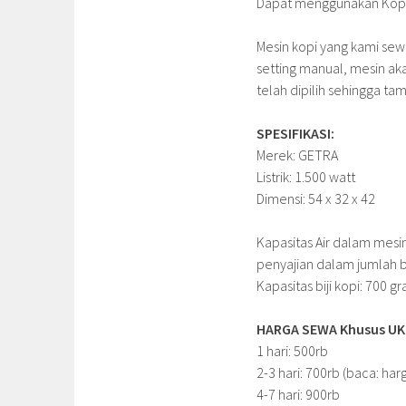
Dapat menggunakan Kopi 
Mesin kopi yang kami se
setting manual, mesin a
telah dipilih sehingga ta
SPESIFIKASI:
Merek: GETRA
Listrik: 1.500 watt
Dimensi: 54 x 32 x 42
Kapasitas Air dalam mesi
penyajian dalam jumlah ba
Kapasitas biji kopi: 700 g
HARGA SEWA Khusus UKM 
1 hari: 500rb
2-3 hari: 700rb (baca: har
4-7 hari: 900rb