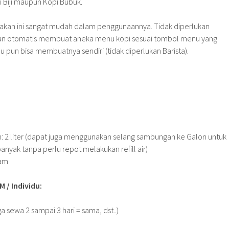
Biji maupun Kopi Bubuk.
wakan ini sangat mudah dalam penggunaannya. Tidak diperlukan
kan otomatis membuat aneka menu kopi sesuai tombol menu yang
mu pun bisa membuatnya sendiri (tidak diperlukan Barista).
n: 2 liter (dapat juga menggunakan selang sambungan ke Galon untuk
nyak tanpa perlu repot melakukan refill air)
ram
/ Individu:
ga sewa 2 sampai 3 hari = sama, dst..)