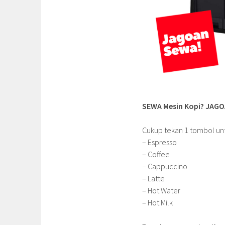
SEWA Mesin Kopi? JAG
Cukup tekan 1 tombol un
– Espresso
– Coffee
– Cappuccino
– Latte
– Hot Water
– Hot Milk