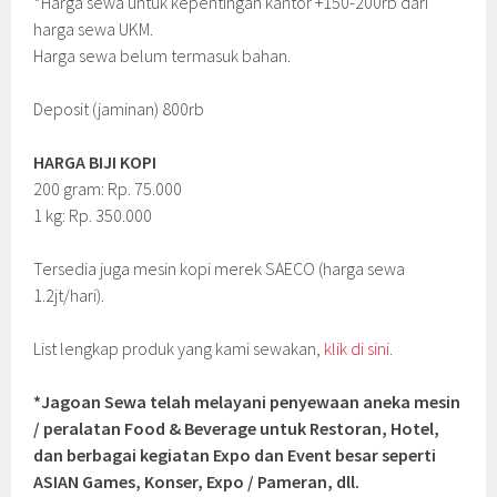
*Harga sewa untuk kepentingan kantor +150-200rb dari
harga sewa UKM.
Harga sewa belum termasuk bahan.
Deposit (jaminan) 800rb
HARGA BIJI KOPI
200 gram: Rp. 75.000
1 kg: Rp. 350.000
Tersedia juga mesin kopi merek SAECO (harga sewa
1.2jt/hari).
List lengkap produk yang kami sewakan,
klik di sini.
*Jagoan Sewa telah melayani penyewaan aneka mesin
/ peralatan Food & Beverage untuk Restoran, Hotel,
dan berbagai kegiatan Expo dan Event besar seperti
ASIAN Games, Konser, Expo / Pameran, dll.