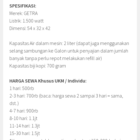
SPESIFIKASI:
Merek: GETRA
Listrik: 1.500 watt
Dimensi: 54 x 32 x 42
Kapasitas Air dalam mesin: 2 liter (dapat juga menggunakan
selang sambungan ke Galon untuk penyajian dalam jumlah
banyak tanpa perlu repot melakukan refill air)
Kapasitas biji kopi: 700 gram
HARGA SEWA Khusus UKM / Individu:
1 hari: 500rb
2-3 hari: 700rb (baca: harga sewa 2 sampai 3 hari = sama,
dst..)
4-7 hari: 900rb
8-10 hari: 1.1jt
11-14 hari: 1.3jt
15-30 hari: 1.5jt