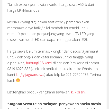
*Untuk expo / pemakaian kantor harga sewa +50rb dari
harga UKM/Individual
Media TV yang digunakan saat expo / pameran akan
membawa daya tarik / nilai tambah tersendiri untuk
menarik perhatian pengunjung yang lewat. TV LED yang
disewakan sudah HD dan dapat menggunakan USB.
Harga sewa belum termasuk ongkir dan deposit (jaminan).
Untuk cek ongkir dan ketersediaan unit di tanggal yang
diperlukan,
hubungi CS kami
di hari dan jam kerja di nomor
0819 6023 882 (klink link berikut untuk direct ke Whatsapp
kami:
bit/ly.jagoansewa
) atau telp ke 021-22520476. Terima
kasih
List lengkap produk yang kami sewakan,
klik di sini.
*Jagoan Sewa telah melayani penyewaan aneka mesin