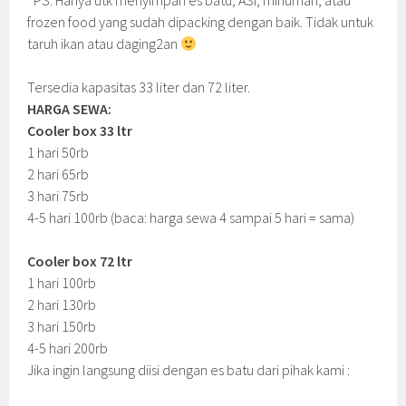
*PS: Hanya utk menyimpan es batu, ASI, minuman, atau
frozen food yang sudah dipacking dengan baik. Tidak untuk
taruh ikan atau daging2an
Tersedia kapasitas 33 liter dan 72 liter.
HARGA SEWA:
Cooler box 33 ltr
1 hari 50rb
2 hari 65rb
3 hari 75rb
4-5 hari 100rb (baca: harga sewa 4 sampai 5 hari = sama)
Cooler box 72 ltr
1 hari 100rb
2 hari 130rb
3 hari 150rb
4-5 hari 200rb
Jika ingin langsung diisi dengan es batu dari pihak kami :