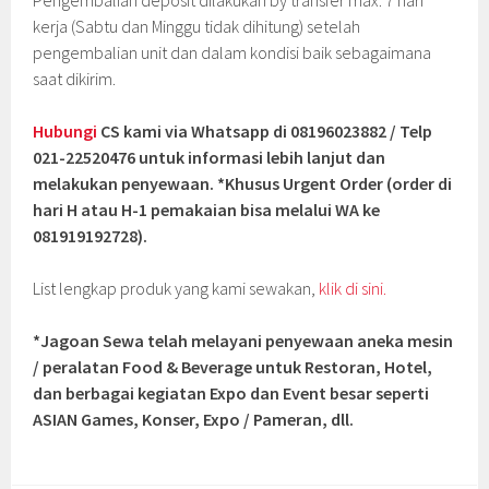
Pengembalian deposit dilakukan by transfer max. 7 hari
kerja (Sabtu dan Minggu tidak dihitung) setelah
pengembalian unit dan dalam kondisi baik sebagaimana
saat dikirim.
Hubungi
CS kami via Whatsapp di 08196023882 / Telp
021-22520476 untuk informasi lebih lanjut dan
melakukan penyewaan. *Khusus Urgent Order (order di
hari H atau H-1 pemakaian bisa melalui WA ke
081919192728).
List lengkap produk yang kami sewakan,
klik di sini.
*Jagoan Sewa telah melayani penyewaan aneka mesin
/ peralatan Food & Beverage untuk Restoran, Hotel,
dan berbagai kegiatan Expo dan Event besar seperti
ASIAN Games, Konser, Expo / Pameran, dll.