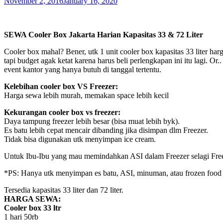
November 2, 2016
January 16, 2020
SEWA Cooler Box Jakarta Harian Kapasitas 33 & 72 Liter
Cooler box mahal? Bener, utk 1 unit cooler box kapasitas 33 liter har
tapi budget agak ketat karena harus beli perlengkapan ini itu lagi. O
event kantor yang hanya butuh di tanggal tertentu.
Kelebihan cooler box VS Freezer:
Harga sewa lebih murah, memakan space lebih kecil
Kekurangan cooler box vs freezer:
Daya tampung freezer lebih besar (bisa muat lebih byk).
Es batu lebih cepat mencair dibanding jika disimpan dlm Freezer.
Tidak bisa digunakan utk menyimpan ice cream.
Untuk Ibu-Ibu yang mau memindahkan ASI dalam Freezer selagi Freez
*PS: Hanya utk menyimpan es batu, ASI, minuman, atau frozen food 
Tersedia kapasitas 33 liter dan 72 liter.
HARGA SEWA:
Cooler box 33 ltr
1 hari 50rb