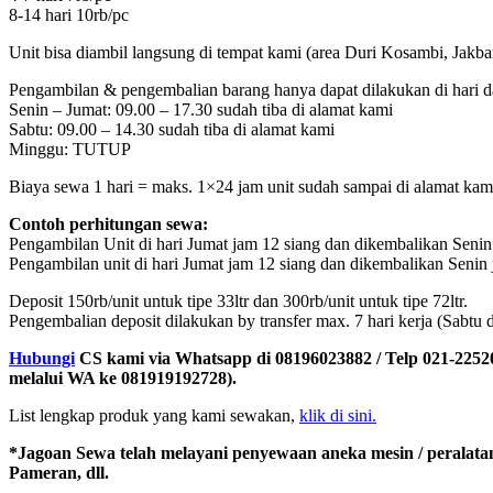
8-14 hari 10rb/pc
Unit bisa diambil langsung di tempat kami (area Duri Kosambi, Jakb
Pengambilan & pengembalian barang hanya dapat dilakukan di hari da
Senin – Jumat: 09.00 – 17.30 sudah tiba di alamat kami
Sabtu: 09.00 – 14.30 sudah tiba di alamat kami
Minggu: TUTUP
Biaya sewa 1 hari = maks. 1×24 jam unit sudah sampai di alamat kami
Contoh perhitungan sewa:
Pengambilan Unit di hari Jumat jam 12 siang dan dikembalikan Senin 
Pengambilan unit di hari Jumat jam 12 siang dan dikembalikan Senin j
Deposit 150rb/unit untuk tipe 33ltr dan 300rb/unit untuk tipe 72ltr.
Pengembalian deposit dilakukan by transfer max. 7 hari kerja (Sabtu 
Hubungi
CS kami via Whatsapp di 08196023882 / Telp 021-22520
melalui WA ke 081919192728).
List lengkap produk yang kami sewakan,
klik di sini.
*Jagoan Sewa telah melayani penyewaan aneka mesin / peralata
Pameran, dll.