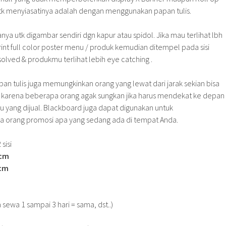
utk menyiasatinya adalah dengan menggunakan papan tulis.
anya utk digambar sendiri dgn kapur atau spidol. Jika mau terlihat lbh
print full color poster menu / produk kemudian ditempel pada sisi
olved & produkmu terlihat lebih eye catching .
an tulis juga memungkinkan orang yang lewat dari jarak sekian bisa
al karena beberapa orang agak sungkan jika harus mendekat ke depan
 yang dijual. Blackboard juga dapat digunakan untuk
 orang promosi apa yang sedang ada di tempat Anda.
sisi
0cm
0cm
a sewa 1 sampai 3 hari = sama, dst..)