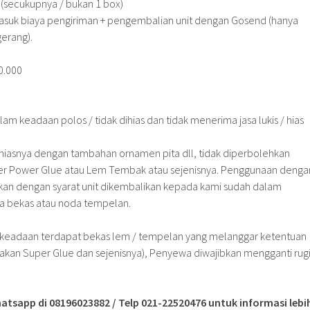
(secukupnya / bukan 1 box)
suk biaya pengiriman + pengembalian unit dengan Gosend (hanya
gerang).
0.000
am keadaan polos / tidak dihias dan tidak menerima jasa lukis / hias
hiasnya dengan tambahan ornamen pita dll, tidak diperbolehkan
r Power Glue atau Lem Tembak atau sejenisnya. Penggunaan denga
an dengan syarat unit dikembalikan kepada kami sudah dalam
da bekas atau noda tempelan.
 keadaan terdapat bekas lem / tempelan yang melanggar ketentuan
an Super Glue dan sejenisnya), Penyewa diwajibkan mengganti rug
atsapp di 08196023882 / Telp 021-22520476 untuk informasi lebi