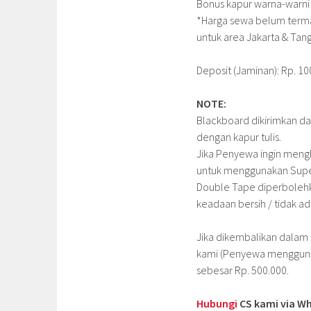
Bonus kapur warna-warni 
*Harga sewa belum terma
untuk area Jakarta & Tan
Deposit (Jaminan): Rp. 10
NOTE:
Blackboard dikirimkan dal
dengan kapur tulis.
Jika Penyewa ingin meng
untuk menggunakan Supe
Double Tape diperbolehk
keadaan bersih / tidak a
Jika dikembalikan dalam
kami (Penyewa menggunak
sebesar Rp. 500.000.
Hubungi
CS kami via Wh