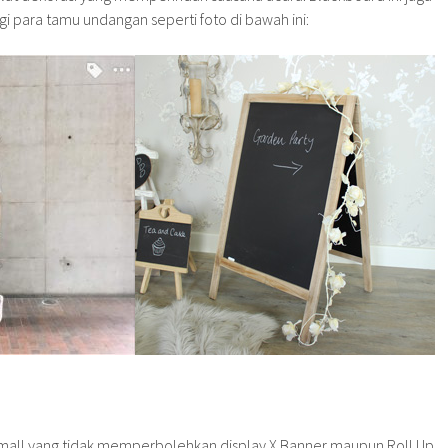
gi para tamu undangan seperti foto di bawah ini:
all yang tidak memperbolehkan display X Banner maupun Roll Up