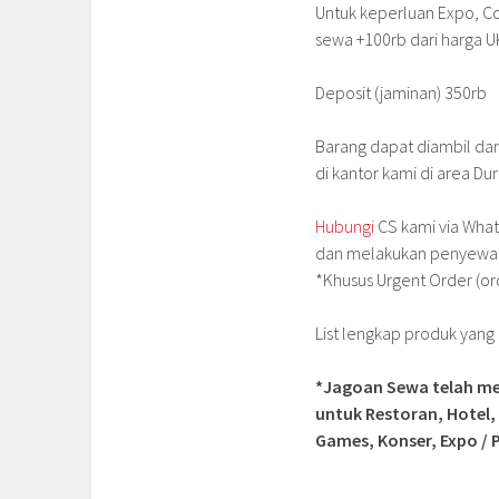
Untuk keperluan Expo, Co
sewa +100rb dari harga UK
Deposit (jaminan) 350rb
Barang dapat diambil da
di kantor kami di area Du
Hubungi
CS kami via What
dan melakukan penyewa
*Khusus Urgent Order (or
List lengkap produk yan
*Jagoan Sewa telah me
untuk Restoran, Hotel,
Games, Konser, Expo / P