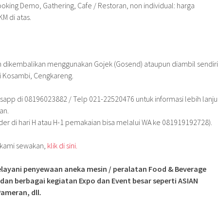
oking Demo, Gathering, Cafe / Restoran, non individual: harga
M di atas.
n dikembalikan menggunakan Gojek (Gosend) ataupun diambil sendiri
ri Kosambi, Cengkareng.
sapp di 08196023882 / Telp 021-22520476 untuk informasi lebih lanju
an.
der di hari H atau H-1 pemakaian bisa melalui WA ke 081919192728).
g kami sewakan,
klik di sini.
layani penyewaan aneka mesin / peralatan Food & Beverage
 dan berbagai kegiatan Expo dan Event besar seperti ASIAN
ameran, dll.