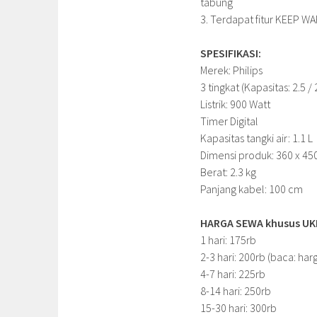
tabung
3. Terdapat fitur KEEP W
SPESIFIKASI:
Merek: Philips
3 tingkat (Kapasitas: 2.5 / 2
Listrik: 900 Watt
Timer Digital
Kapasitas tangki air: 1.1 L
Dimensi produk: 360 x 4
Berat: 2.3 kg
Panjang kabel: 100 cm
HARGA SEWA khusus UKM 
1 hari: 175rb
2-3 hari: 200rb (baca: har
4-7 hari: 225rb
8-14 hari: 250rb
15-30 hari: 300rb