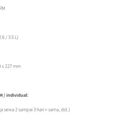
ARM
.6 / 3.5 L)
50 x 227 mm
/ individual:
ga sewa 2 sampai 3 hari = sama, dst..)