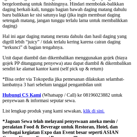
bergelombang untuk finishingnya. Hindari membolak-balikkan
daging berkali-kali, tunggu bagian bawah daging matang dahulu
baru balikkan ke sisi satunya lagi (jika ingin membuat daging
setengah matang, jangan tunggu terlalu lama untuk membalikkan
daging)
Hal ini agar daging matang merata dahulu dan hasil daging yang
digrill lebih “juicy” / tidak terlalu kering karena cairan daging
“terkunci” di bagian tengahnya.
Unit dapat diambil dan dikembalikan menggunakan gojek (biaya
gojek PP ditanggung penyewa) atau dapat diambil & dikembalikan
sendiri ke alamat kantor kami (self pick up & return)
*Bisa order via Tokopedia jika pemesanan dilakukan selambat-
lambatnya 3 hari sebelum tanggal pengambilan unit
Hubungi CS Kami
(Whatsapp / Call) ke 08196023882 untuk
penyewaan & informasi seputar sewa.
List lengkap produk yang kami sewakan,
klik di sini.
*Jagoan Sewa telah melayani penyewaan aneka mesin /
peralatan Food & Beverage untuk Restoran, Hotel, dan
berbagai kegiatan Expo dan Event besar seperti ASIAN