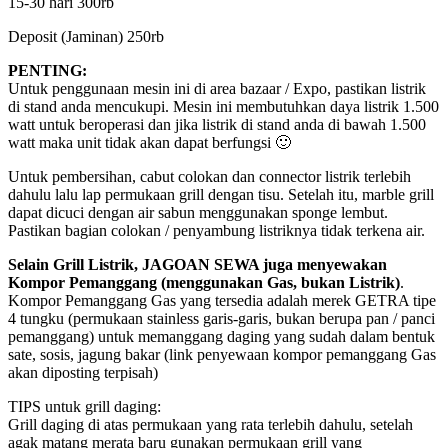
15-30 hari 300rb
Deposit (Jaminan) 250rb
PENTING:
Untuk penggunaan mesin ini di area bazaar / Expo, pastikan listrik
di stand anda mencukupi. Mesin ini membutuhkan daya listrik 1.500
watt untuk beroperasi dan jika listrik di stand anda di bawah 1.500
watt maka unit tidak akan dapat berfungsi 🙂
Untuk pembersihan, cabut colokan dan connector listrik terlebih
dahulu lalu lap permukaan grill dengan tisu. Setelah itu, marble grill
dapat dicuci dengan air sabun menggunakan sponge lembut.
Pastikan bagian colokan / penyambung listriknya tidak terkena air.
Selain Grill Listrik, JAGOAN SEWA juga menyewakan
Kompor Pemanggang (menggunakan Gas, bukan Listrik)
.
Kompor Pemanggang Gas yang tersedia adalah merek GETRA tipe
4 tungku (permukaan stainless garis-garis, bukan berupa pan / panci
pemanggang) untuk memanggang daging yang sudah dalam bentuk
sate, sosis, jagung bakar (link penyewaan kompor pemanggang Gas
akan diposting terpisah)
TIPS untuk grill daging:
Grill daging di atas permukaan yang rata terlebih dahulu, setelah
agak matang merata baru gunakan permukaan grill yang