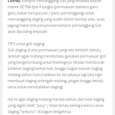
Listrik)
. Kompor Pemanggang Gas yang tersedia adalah
merek GETRA tipe 4 tungku (permukaan stainless garis-
garis, bukan berupa pan / panci pemanggang) untuk
memanggang daging yang sudah dalam bentuk sate, sosis,
jagung bakar (link penyewaan kompor pemanggang Gas
akan diposting terpisah)
TIPS untuk grill daging:
Grill daging di atas permukaan yang rata terlebih dahulu,
setelah agak matang merata baru gunakan permukaan grill
yang bergelombang untuk finishingnya. Hindari membolak-
balikkan daging berkali-kali, tunggu bagian bawah daging
matang dahulu baru balikkan ke sisi satunya lagi (jika ingin
membuat daging setengah matang, jangan tunggu terlalu
lama untuk membalikkan daging)
Hal ini agar daging matang merata dahulu dan hasil daging
yang digrill lebih “juicy” / tidak terlalu kering karena cairan
daging “terkunci” di bagian tengahnya.