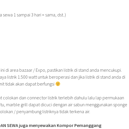
a sewa 1 sampai 3 hari = sama, dst..)
i di area bazaar / Expo, pastikan listrik di stand anda mencukupi.
 listrik 1.500 watt untuk beroperasi dan jika listrik di stand anda di
it tidak akan dapat berfungsi
 colokan dan connector listrik terlebih dahulu lalu lap permukaan
h itu, marble grill dapat dicuci dengan air sabun menggunakan sponge
olokan / penyambung listriknya tidak terkena air.
 JAGOAN SEWA juga menyewakan Kompor Pemanggang