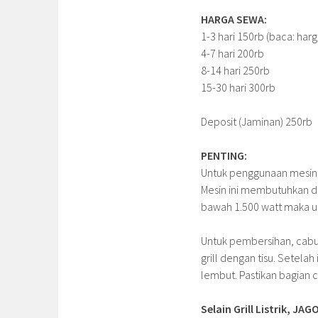
HARGA SEWA:
1-3 hari 150rb (baca: harg
4-7 hari 200rb
8-14 hari 250rb
15-30 hari 300rb
Deposit (Jaminan) 250rb
PENTING:
Untuk penggunaan mesin in
Mesin ini membutuhkan daya
bawah 1.500 watt maka un
Untuk pembersihan, cabut
grill dengan tisu. Setela
lembut. Pastikan bagian c
Selain Grill Listrik,