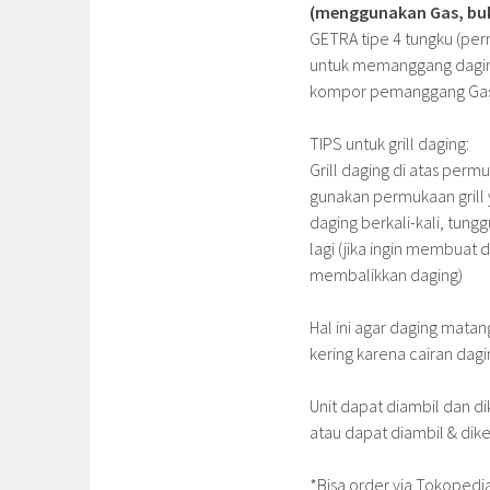
(menggunakan Gas, buka
GETRA tipe 4 tungku (per
untuk memanggang daging
kompor pemanggang Gas a
TIPS untuk grill daging:
Grill daging di atas per
gunakan permukaan grill 
daging berkali-kali, tung
lagi (jika ingin membuat
membalikkan daging)
Hal ini agar daging matang
kering karena cairan dagi
Unit dapat diambil dan 
atau dapat diambil & dike
*Bisa order via Tokopedi