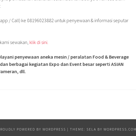
t
app / Call) ke 08196023882 untuk penyewaan & informasi seputar
g kami sewakan,
klik di sini.
layani penyewaan aneka mesin / peralatan Food & Beverage
 dan berbagai kegiatan Expo dan Event besar seperti ASIAN
ameran, dll.
PROUDLY POWERED BY WORDPRESS
|
THEME: SELA BY
WORDPRESS.CO