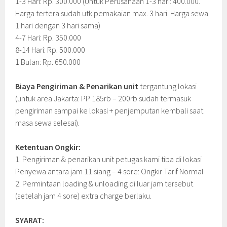
1-3 Hari: Rp. 300.000 (Untuk Perusahaan 1-3 hari: 400.000.
Harga tertera sudah utk pemakaian max. 3 hari. Harga sewa
1 hari dengan 3 hari sama)
4-7 Hari: Rp. 350.000
8-14 Hari: Rp. 500.000
1 Bulan: Rp. 650.000
Biaya Pengiriman & Penarikan unit
tergantung lokasi
(untuk area Jakarta: PP 185rb – 200rb sudah termasuk
pengiriman sampai ke lokasi + penjemputan kembali saat
masa sewa selesai).
Ketentuan Ongkir:
1. Pengiriman & penarikan unit petugas kami tiba di lokasi
Penyewa antara jam 11 siang – 4 sore: Ongkir Tarif Normal
2. Permintaan loading & unloading di luar jam tersebut
(setelah jam 4 sore) extra charge berlaku.
SYARAT: