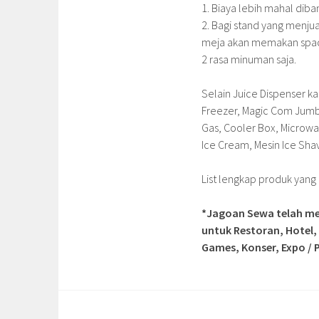
1. Biaya lebih mahal dib
2. Bagi stand yang menju
meja akan memakan space
2 rasa minuman saja.
Selain Juice Dispenser ka
Freezer, Magic Com Jumb
Gas, Cooler Box, Microwa
Ice Cream, Mesin Ice Shave
List lengkap produk yan
*Jagoan Sewa telah me
untuk Restoran, Hotel,
Games, Konser, Expo / P