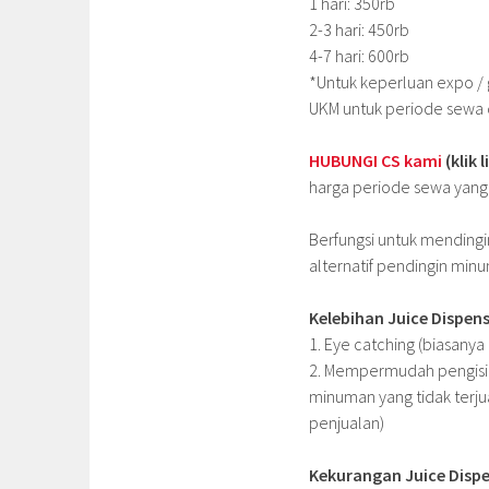
1 hari: 350rb
2-3 hari: 450rb
4-7 hari: 600rb
*Untuk keperluan expo / 
UKM untuk periode sewa d
HUBUNGI CS kami
(klik
harga periode sewa yang l
Berfungsi untuk mendingi
alternatif pendingin min
Kelebihan Juice Dispens
1. Eye catching (biasanya
2. Mempermudah pengisia
minuman yang tidak terjua
penjualan)
Kekurangan Juice Disp