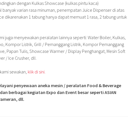
andingkan dengan Kulkas Showcase (kulkas pintu kaca)
al banyak varian rasa minuman, penempatan Juice Dispenser di atas
 dikarenakan 1 tabung hanya dapat memuat 1 rasa, 2 tabung untuk
mi juga menyewakan peralatan lainnya seperti: Water Boiler, Kulkas,
o, Kompor Listrik, Grill / Pemanggang Listrik, Kompor Pemanggang
ve, Papan Tulis, Showcase Warmer / Display Penghangat, Mesin Soft
r / Ice Crusher, dll.
g kami sewakan,
klik di sini.
layani penyewaan aneka mesin / peralatan Food & Beverage
 dan berbagai kegiatan Expo dan Event besar seperti ASIAN
ameran, dll.