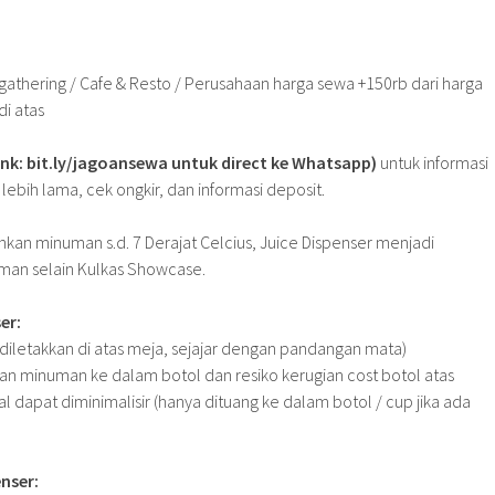
gathering / Cafe & Resto / Perusahaan harga sewa +150rb dari harga
i atas
 link: bit.ly/jagoansewa untuk direct ke Whatsapp)
untuk informasi
ebih lama, cek ongkir, dan informasi deposit.
nkan minuman s.d. 7 Derajat Celcius, Juice Dispenser menjadi
uman selain Kulkas Showcase.
er:
 diletakkan di atas meja, sejajar dengan pandangan mata)
n minuman ke dalam botol dan resiko kerugian cost botol atas
l dapat diminimalisir (hanya dituang ke dalam botol / cup jika ada
enser: