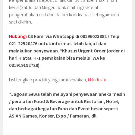
Pengembalian deposit dilakukan by transfer max. 7 hari
kerja (Sabtu dan Minggu tidak dihitung) setelah
pengembalian unit dan dalam kondisi baik sebagaimana
saat dikirim.
Hubungi
CS kami via Whatsapp di 08196023882 / Telp
021-22520476 untuk informasi lebih lanjut dan
melakukan penyewaan. *Khusus Urgent Order (order di
hari H atau H-1 pemakaian bisa melalui WA ke
081919192728).
List lengkap produk yang kami sewakan,
klik di sini.
*Jagoan Sewa telah melayani penyewaan aneka mesin
/ peralatan Food & Beverage untuk Restoran, Hotel,
dan berbagai kegiatan Expo dan Event besar seperti
ASIAN Games, Konser, Expo / Pameran, dll.