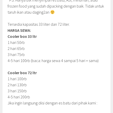
*PS: Hanya utk menyimpan es batu, ASI, minuman, atau
frozen food yang sudah dipacking dengan baik. Tidak untuk
taruh ikan atau daging2an
Tersedia kapasitas 33 liter dan 72 liter.
HARGA SEWA:
Cooler box 33 ltr
1 hari 50rb
2 hari 65rb
3 hari 75rb
4-5 hari 100rb (baca: harga sewa 4 sampai 5 hari = sama)
Cooler box 72 ltr
1 hari 100rb
2 hari 130rb
3 hari 150rb
4-5 hari 200rb
Jika ingin langsung diisi dengan es batu dari pihak kami :