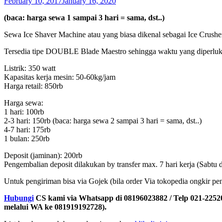
February 10, 2017
January 16, 2020
(baca: harga sewa 1 sampai 3 hari = sama, dst..)
Sewa Ice Shaver Machine atau yang biasa dikenal sebagai Ice Crus
Tersedia tipe DOUBLE Blade Maestro sehingga waktu yang diperlukan
Listrik: 350 watt
Kapasitas kerja mesin: 50-60kg/jam
Harga retail: 850rb
Harga sewa:
1 hari: 100rb
2-3 hari: 150rb (baca: harga sewa 2 sampai 3 hari = sama, dst..)
4-7 hari: 175rb
1 bulan: 250rb
Deposit (jaminan): 200rb
Pengembalian deposit dilakukan by transfer max. 7 hari kerja (Sabtu 
Untuk pengiriman bisa via Gojek (bila order Via tokopedia ongkir pen
Hubungi
CS kami via Whatsapp di 08196023882 / Telp 021-22520
melalui WA ke 081919192728).