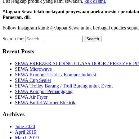
List lengkap produk yang kami sewakan,
klik di sini.
*Jagoan Sewa telah melayani penyewaan aneka mesin / peralata
Pameran, dll.
Follow Instagram kami: @JagoanSewa untuk berbagai updates seputar
Search for:
Recent Posts
SEWA FREEZER SLIDING GLASS DOOR / FREEZER P
SEWA Microwave
SEWA Kompor Listrik / Kompor Induksi
SEWA Cup Sealer
SEWA Trolley Barang / Troli Barang untuk Event
SEWA Kompor Pemanggang
SEWA Air Fryer
SEWA Buffet Warmer Elektrik
Archives
June 2020
April 2019
March 2019