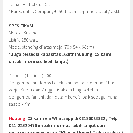
15 hari – 1 bulan: 1.5jt
*Harga untuk Company +150rb dari harga individual / UKM.
SPESIFIKASI:
Merek : Krischef
Listrik: 250 watt
Model standing di atas meja (70 x 54 x 68cm)
*Juga tersedia kapasitas 160ltr (hubungi CS kami
untuk informasi lebih lanjut)
Deposit (Jaminan) 600rb
Pengembalian deposit dilakukan by transfer max. 7 hari
kerja (Sabtu dan Minggu tidak dihitung) setelah
pengembalian unit dan dalam kondisi baik sebagaimana
saat dikirim.
Hubungi
CS kami via Whatsapp di 08196023882 / Telp
021-22520476 untuk informasi lebih lanjut dan
melakukan penyewaan. *Khusus Urgent Order (order di