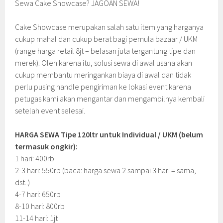
Sewa Cake Showcase? JAGOAN SEWA!
Cake Showcase merupakan salah satu item yang harganya
cukup mahal dan cukup berat bagi pemula bazaar / UKM
(range harga retail 8jt – belasan juta tergantung tipe dan
merek). Oleh karena itu, solusi sewa di awal usaha akan
cukup membantu meringankan biaya di awal dan tidak
perlu pusing handle pengiriman ke lokasi event karena
petugas kami akan mengantar dan mengambilnya kembali
setelah event selesai.
HARGA SEWA Tipe 120ltr untuk Individual / UKM (belum
termasuk ongkir):
1 hari: 400rb
2-3 hari: 550rb (baca: harga sewa 2 sampai 3 hari = sama,
dst..)
4-7 hari: 650rb
8-10 hari: 800rb
11-14 hari: 1jt