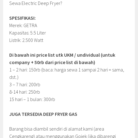
Sewa Electric Deep Fryer?
SPESIFIKASI:
Merek: GETRA
Kapasitas: 5.5 Liter
Listrik: 2.500 Watt
Di bawah ini price list utk UKM / undividual (untuk
company + 50rb dari price list di bawah)
1 – 2 hari: 150rb (baca: harga sewa 1 sampai 2 hari = sama,
dst..)
3 – 7 hari: 200rb
8-14 hari: 250rb
15 hari – 1 bulan: 300rb
JUGA TERSEDIA DEEP FRYER GAS
Barang bisa diambil sendiri di alamat kami (area
Cengkareng) atau menggunakan Gojek (jika dibarengi