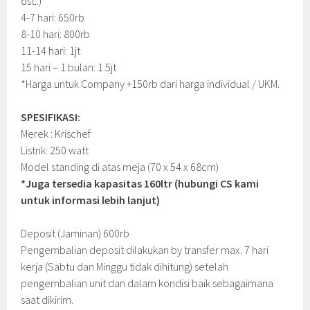
dst..)
4-7 hari: 650rb
8-10 hari: 800rb
11-14 hari: 1jt
15 hari – 1 bulan: 1.5jt
*Harga untuk Company +150rb dari harga individual / UKM.
SPESIFIKASI:
Merek : Krischef
Listrik: 250 watt
Model standing di atas meja (70 x 54 x 68cm)
*Juga tersedia kapasitas 160ltr (hubungi CS kami
untuk informasi lebih lanjut)
Deposit (Jaminan) 600rb
Pengembalian deposit dilakukan by transfer max. 7 hari
kerja (Sabtu dan Minggu tidak dihitung) setelah
pengembalian unit dan dalam kondisi baik sebagaimana
saat dikirim.