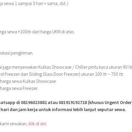
ga sewa 1 sampai 3 hari = sama, dst..)
rga sewa +100rb dari harga UKM di atas.
lokasi pengiriman.
mi juga menyewakan Kulkas Showcase / Chiller pintu kaca ukuran 90 lt
st Freezer dan Sliding Glass Door Freezer) ukuran 100 ltr – 750 ltr.
 harga sewa Kulkas Showcase.
 harga sewa Freezer.
atsapp di 08196023882 atau 081919192728 (khusus Urgent Order
i hari dan jam kerja untuk informasi lebih lanjut seputar sewa.
g kami sewakan,
klik di sini.