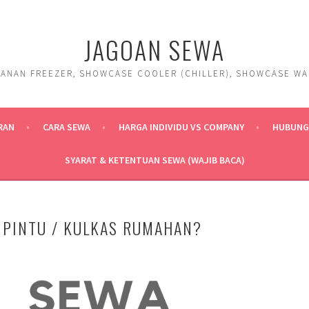
JAGOAN SEWA
ANAN FREEZER, SHOWCASE COOLER (CHILLER), SHOWCASE WARM
RAN
CARA SEWA
HARGA INDIVIDU VS COMPANY
HUBUNGI
SYARAT & KETENTUAN SEWA (WAJIB BACA)
 PINTU / KULKAS RUMAHAN?