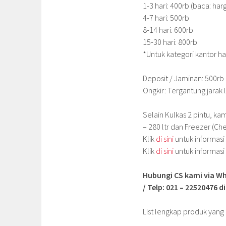
1-3 hari: 400rb (baca: har
4-7 hari: 500rb
8-14 hari: 600rb
15-30 hari: 800rb
*Untuk kategori kantor ha
Deposit / Jaminan: 500rb
Ongkir: Tergantung jarak 
Selain Kulkas 2 pintu, ka
– 280 ltr dan Freezer (Che
Klik
di sini
untuk informasi
Klik
di sini
untuk informasi
Hubungi CS kami via Wh
/ Telp: 021 – 22520476 d
List lengkap produk yan