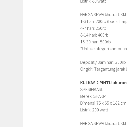
Listrik: 80 watt
HARGA SEWA khusus UKM / 
1-3 hari: 200rb (baca: har
4-7 hari: 250rb
8-14 hari: 400rb
15-30 hari: 500rb
*Untuk kategori kantor ha
Deposit / Jaminan: 300rb
Ongkir: Tergantung jarak 
KULKAS 2 PINTU ukuran 
SPESIFIKASI:
Merek: SHARP
Dimensi: 75 x 65 x 182 cm
Listrik: 200 watt
HARGA SEWA khusus UKM / 